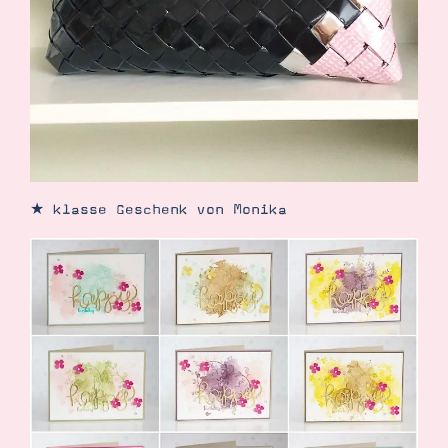
Demonstrator werden
Blog
Gutscheine
Produkte erklärt
Über mich
Über Stampin’ Up!
★ klasse Geschenk von Monika
Tipps & Tricks
Ordnungstipps