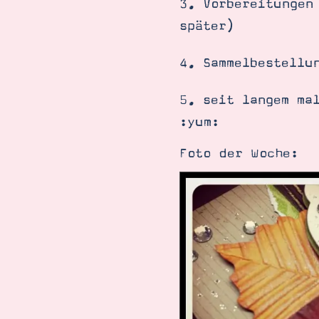
3. Vorbereitungen
später)
4. Sammelbestellu
5. seit langem ma
:yum:
Foto der Woche:
Suche
Impressum
Datenschutz