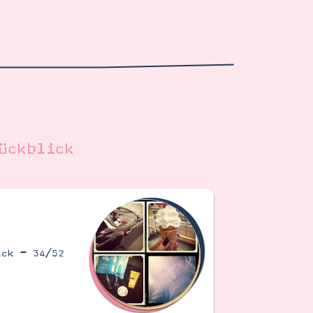
ückblick
ick – 34/52