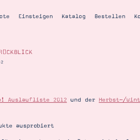
ote
Einsteigen
Katalog
Bestellen
K
RÜCKBLICK
52
Tipps & Tricks
te
Ordnungstipp
trator werden
p! Auslaufliste 2012
und der
Herbst-/Win
eine
kte erklärt
mich
ukte ausprobiert
Stampin’ Up!