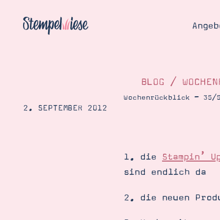
Angeb
BLOG
/
WOCHEN
Wochenrückblick – 35/
2. SEPTEMBER 2012
Angebo
Hier
Demons
Starten
Blog
1. die
Stampin’ U
Katalog
Gutsch
sind endlich da
Produ
Bestellen
Über 
2. die neuen Prod
Kontakt
Über 