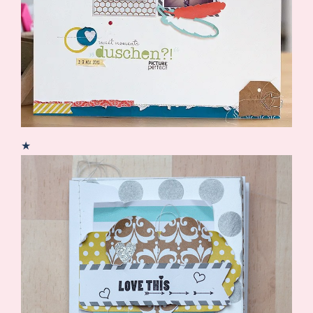
Demonstrator werden
Blog
Gutscheine
Produkte erklärt
Über mich
Über Stampin’ Up!
★
Tipps & Tricks
Ordnungstipps