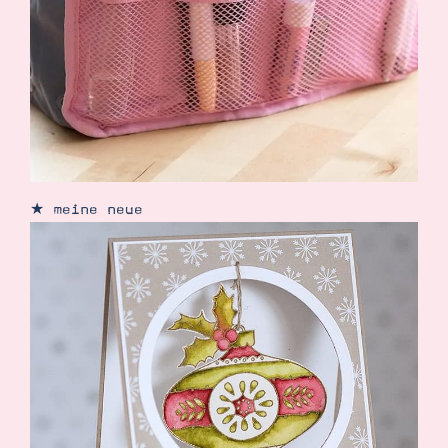
Demonstrator werden
Blog
Gutscheine
Produkte erklärt
Über mich
Über Stampin’ Up!
★ meine neue
Tipps & Tricks
Ordnungstipps