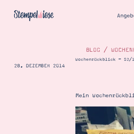
Angeb
BLOG
/
WOCHEN
Wochenrückblick – 52/
28. DEZEMBER 2014
Angebo
Hier
Demons
Starten
Blog
Mein Wochenrückbl
Katalog
Gutsch
Produ
Bestellen
Über 
Kontakt
Über 