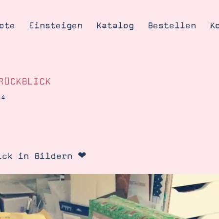
ote
Einsteigen
Katalog
Bestellen
K
RÜCKBLICK
14
Tipps & Tricks
te
Ordnungstipp
trator werden
ick in Bildern ❤
eine
kte erklärt
mich
Stampin’ Up!