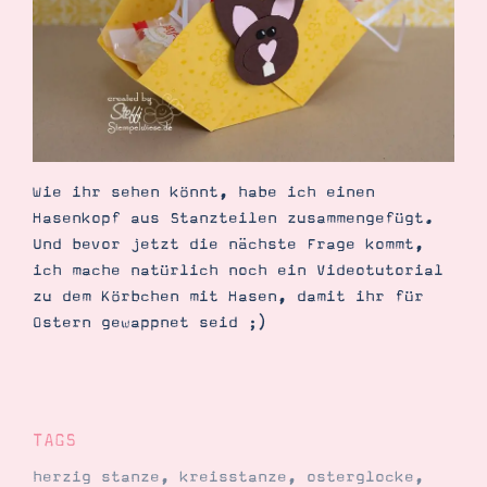
Demonstrator werden
Blog
Gutscheine
Produkte erklärt
Über mich
Über Stampin’ Up!
Wie ihr sehen könnt, habe ich einen
Hasenkopf aus Stanzteilen zusammengefügt.
Und bevor jetzt die nächste Frage kommt,
ich mache natürlich noch ein Videotutorial
Tipps & Tricks
zu dem Körbchen mit Hasen, damit ihr für
Ordnungstipps
Ostern gewappnet seid ;)
TAGS
herzig stanze
,
kreisstanze
,
osterglocke
,