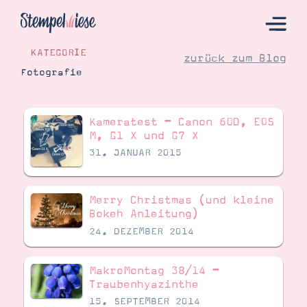
KATEGORIE
zurück zum Blog
Fotografie
Hier Starten
Kameratest – Canon 60D, EOS
Katalog
M, G1 X und G7 X
31. JANUAR 2015
Bestellen
Kontakt
Merry Christmas (und kleine
Bokeh Anleitung)
24. DEZEMBER 2014
MakroMontag 38/14 –
Traubenhyazinthe
15. SEPTEMBER 2014
Angebote