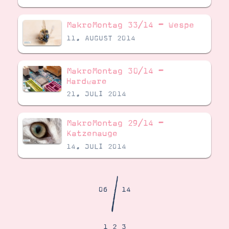
Demonstrator werden
Blog
MakroMontag 33/14 – Wespe
Gutscheine
Produkte erklärt
11. AUGUST 2014
Über mich
Über Stampin’ Up!
MakroMontag 30/14 –
Hardware
21. JULI 2014
MakroMontag 29/14 –
Katzenauge
Tipps & Tricks
Ordnungstipps
14. JULI 2014
/
06
14
1
2
3