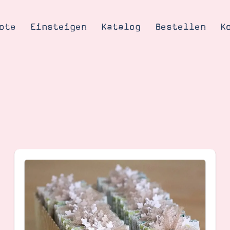
ote
Einsteigen
Katalog
Bestellen
K
Tipps & Tricks
te
Ordnungstipp
trator werden
eine
kte erklärt
mich
Stampin’ Up!