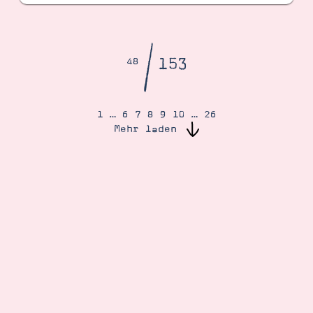
/
153
48
1
…
6
7
8
9
10
…
26
Mehr laden