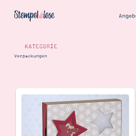
Angeb
KATEGORIE
Verpackungen
Angebo
Hier
Demons
Starten
Blog
Katalog
Gutsch
Produ
Bestellen
Über 
Kontakt
Über 