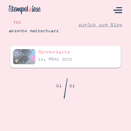
TAG
zurück zum Blog
akzente mattschwarz
Hier Starten
Männerkarte
Katalog
14. MÄRZ 2022
Bestellen
Kontakt
/
01
01
Angebote