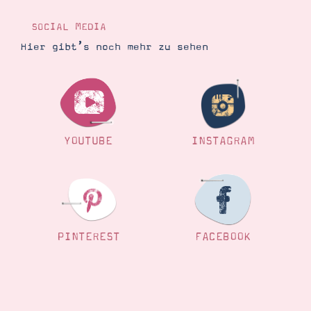
Demonstrator werden
Blog
SOCIAL MEDIA
Gutscheine
Produkte erklärt
Hier gibt’s noch mehr zu sehen
Über mich
Über Stampin’ Up!
YOUTUBE
INSTAGRAM
Tipps & Tricks
Ordnungstipps
PINTEREST
FACEBOOK