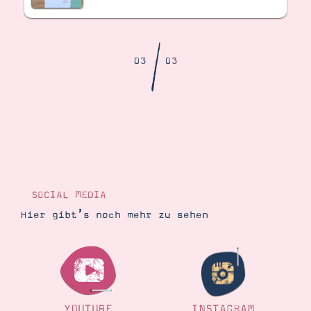
Demonstrator werden
Blog
Gutscheine
Produkte erklärt
/
Über mich
03
03
Über Stampin’ Up!
Tipps & Tricks
Ordnungstipps
SOCIAL MEDIA
Hier gibt’s noch mehr zu sehen
YOUTUBE
INSTAGRAM