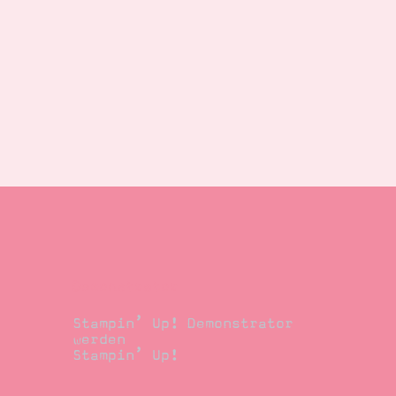
Demonstrator
Stampin’ Up! Demonstrator
werden
Stampin’ Up!