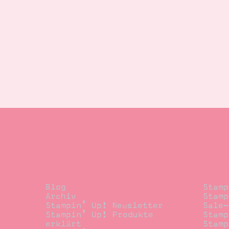
Blog
Beste
Blog
Stamp
Archiv
Stamp
Stampin’ Up! Newsletter
Sale-
Stampin’ Up! Produkte
Stamp
erklärt
Stamp