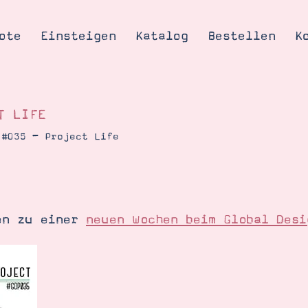
ote
Einsteigen
Katalog
Bestellen
K
T LIFE
 #035 – Project Life
Tipps & Tricks
te
Ordnungstipp
trator werden
en zu einer
neuen Wochen beim Global Desi
eine
kte erklärt
mich
Stampin’ Up!