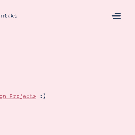
ontakt
s
gn Project»
:)