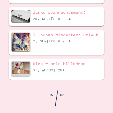
Demonstrator werden
Blog
Danke Weihnachtsmann!
Gutscheine
Produkte erklärt
25. NOVEMBER 2010
Über mich
Über Stampin’ Up!
3 Wochen mindestens Urlaub
7. SEPTEMBER 2010
Rico – mein Hilfsdemo
Tipps & Tricks
Ordnungstipps
31. AUGUST 2010
/
06
06