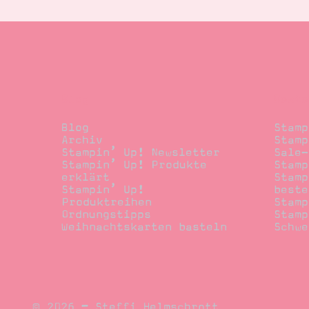
Blog
Beste
Blog
Stamp
Archiv
Stamp
Stampin’ Up! Newsletter
Sale-
Stampin’ Up! Produkte
Stamp
erklärt
Stamp
Stampin’ Up!
beste
Produktreihen
Stamp
Ordnungstipps
Stamp
Weihnachtskarten basteln
Schwe
© 2026 – Steffi Helmschrott