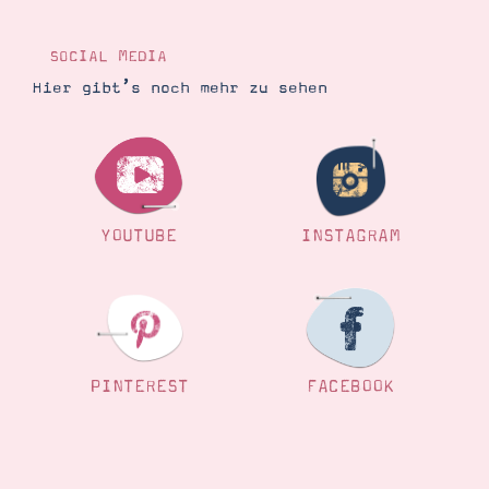
Demonstrator werden
Blog
Gutscheine
SOCIAL MEDIA
Produkte erklärt
Hier gibt’s noch mehr zu sehen
Über mich
Über Stampin’ Up!
YOUTUBE
INSTAGRAM
Tipps & Tricks
Ordnungstipps
PINTEREST
FACEBOOK