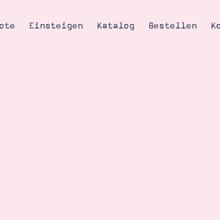
ote
Einsteigen
Katalog
Bestellen
K
Tipps & Tricks
te
Ordnungstipp
trator werden
eine
kte erklärt
mich
Stampin’ Up!