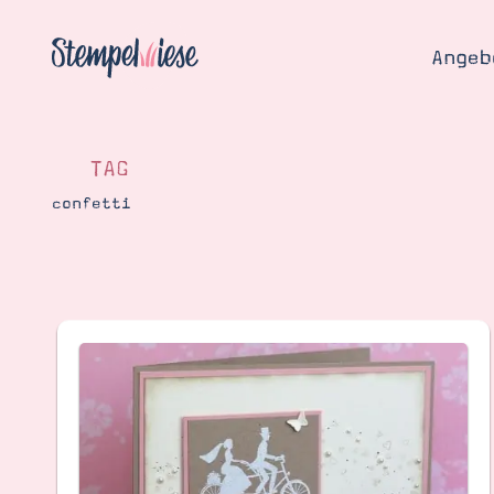
Angeb
TAG
confetti
Angebo
Hier
Demons
Starten
Blog
Katalog
Gutsch
Produ
Bestellen
Über 
Kontakt
Über 