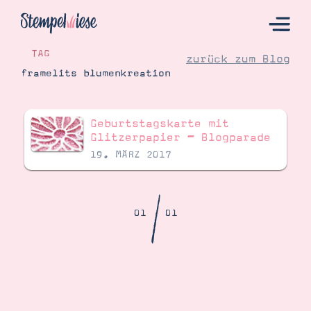
TAG
zurück zum Blog
framelits blumenkreation
Hier Starten
Geburtstagskarte mit
Katalog
Glitzerpapier – Blogparade
19. MÄRZ 2017
Bestellen
Kontakt
/
01
01
Angebote