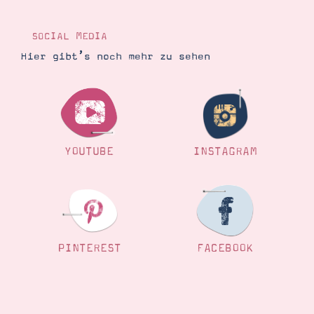
Demonstrator werden
Blog
Gutscheine
SOCIAL MEDIA
Produkte erklärt
Hier gibt’s noch mehr zu sehen
Über mich
Über Stampin’ Up!
YOUTUBE
INSTAGRAM
Tipps & Tricks
Ordnungstipps
PINTEREST
FACEBOOK