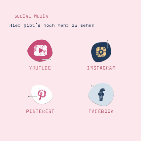
Demonstrator werden
Blog
Gutscheine
SOCIAL MEDIA
Produkte erklärt
Hier gibt’s noch mehr zu sehen
Über mich
Über Stampin’ Up!
YOUTUBE
INSTAGRAM
Tipps & Tricks
Ordnungstipps
PINTEREST
FACEBOOK