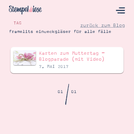
TAG
zurück zum Blog
framelits einweckgläser für alle fälle
Hier Starten
Karten zum Muttertag –
Katalog
Blogparade (mit Video)
7. MAI 2017
Bestellen
Kontakt
/
01
01
Angebote