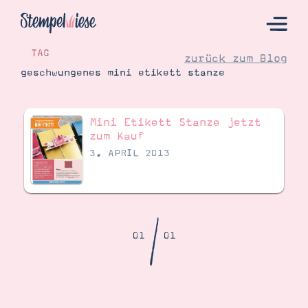
TAG
zurück zum Blog
geschwungenes mini etikett stanze
Hier Starten
Mini Etikett Stanze jetzt
Katalog
zum Kauf
3. APRIL 2013
Bestellen
Kontakt
/
01
01
Angebote