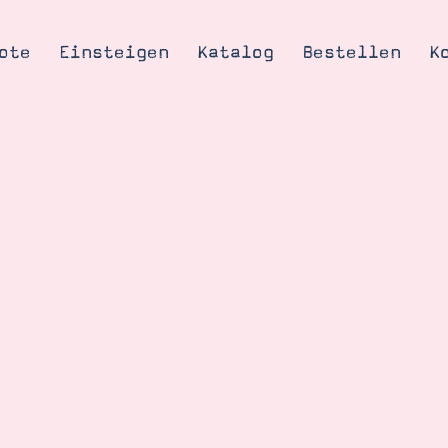
ote
Einsteigen
Katalog
Bestellen
K
Tipps & Tricks
te
Ordnungstipp
trator werden
eine
kte erklärt
mich
Stampin’ Up!