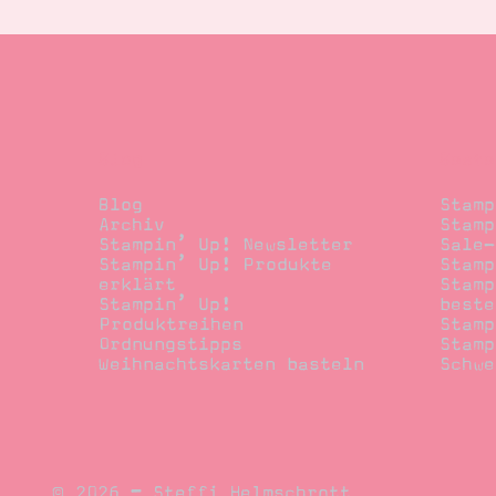
Blog
Beste
Blog
Stamp
Archiv
Stamp
Stampin’ Up! Newsletter
Sale-
Stampin’ Up! Produkte
Stamp
erklärt
Stamp
Stampin’ Up!
beste
Produktreihen
Stamp
Ordnungstipps
Stamp
Weihnachtskarten basteln
Schwe
© 2026 – Steffi Helmschrott