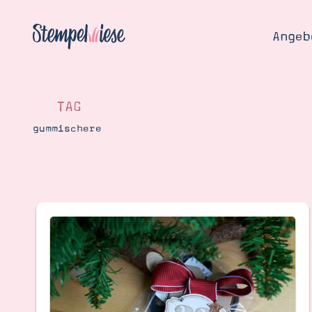
Angeb
TAG
gummischere
Angebo
Hier
Demons
Starten
Blog
Katalog
Gutsch
Produ
Bestellen
Über 
Kontakt
Über 