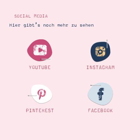
Demonstrator werden
Blog
Gutscheine
SOCIAL MEDIA
Produkte erklärt
Hier gibt’s noch mehr zu sehen
Über mich
Über Stampin’ Up!
YOUTUBE
INSTAGRAM
Tipps & Tricks
Ordnungstipps
PINTEREST
FACEBOOK