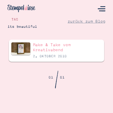
TAG
zurück zum Blog
its beautiful
Hier Starten
Make & Take vom
Katalog
Kreativabend
2. OKTOBER 2010
Bestellen
Kontakt
/
01
01
Angebote