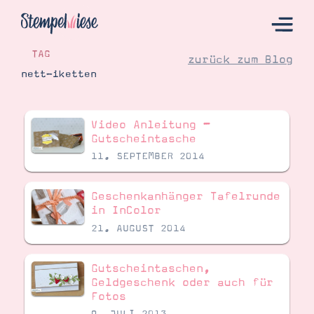
TAG
zurück zum Blog
nett-iketten
Hier Starten
Video Anleitung –
Katalog
Gutscheintasche
11. SEPTEMBER 2014
Bestellen
Kontakt
Geschenkanhänger Tafelrunde
in InColor
21. AUGUST 2014
Gutscheintaschen,
Geldgeschenk oder auch für
Fotos
Angebote
9. JULI 2013