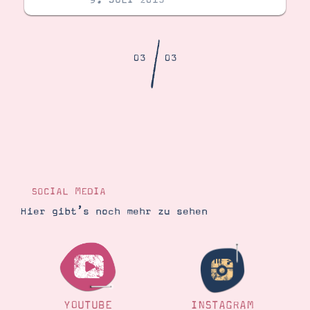
Demonstrator werden
Blog
Gutscheine
Produkte erklärt
/
03
03
Über mich
Über Stampin’ Up!
Tipps & Tricks
SOCIAL MEDIA
Ordnungstipps
Hier gibt’s noch mehr zu sehen
YOUTUBE
INSTAGRAM