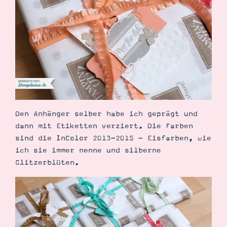
Demonstrator werden
Blog
Gutscheine
Produkte erklärt
Über mich
Über Stampin’ Up!
Den Anhänger selber habe ich geprägt und
dann mit Etiketten verziert. Die Farben
Tipps & Tricks
sind die InColor 2013-2015 - Eisfarben, wie
Ordnungstipps
ich sie immer nenne und silberne
Glitzerblüten.