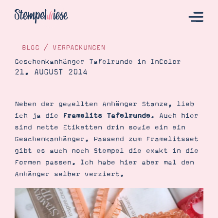
BLOG
/
VERPACKUNGEN
Geschenkanhänger Tafelrunde in InColor
21. AUGUST 2014
Hier Starten
Katalog
Neben der gewellten Anhänger Stanze, lieb
Bestellen
ich ja die
Framelits Tafelrunde
. Auch hier
Kontakt
sind nette Etiketten drin sowie ein ein
Geschenkanhänger. Passend zum Framelitsset
gibt es auch noch Stempel die exakt in die
Formen passen. Ich habe hier aber mal den
Anhänger selber verziert.
Angebote