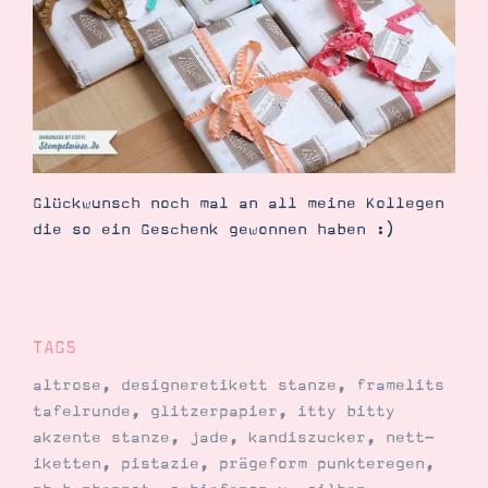
Suche
Impressum
Datenschutz
Glückwunsch noch mal an all meine Kollegen
die so ein Geschenk gewonnen haben :)
TAGS
altrose
,
designeretikett stanze
,
framelits
tafelrunde
,
glitzerpapier
,
itty bitty
akzente stanze
,
jade
,
kandiszucker
,
nett-
iketten
,
pistazie
,
prägeform punkteregen
,