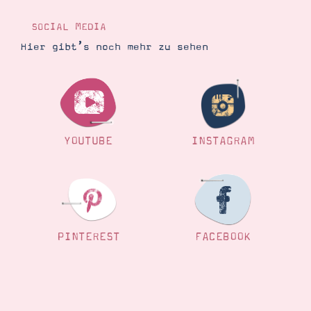
Demonstrator werden
Blog
SOCIAL MEDIA
Gutscheine
Produkte erklärt
Hier gibt’s noch mehr zu sehen
Über mich
Über Stampin’ Up!
YOUTUBE
INSTAGRAM
Tipps & Tricks
Ordnungstipps
PINTEREST
FACEBOOK