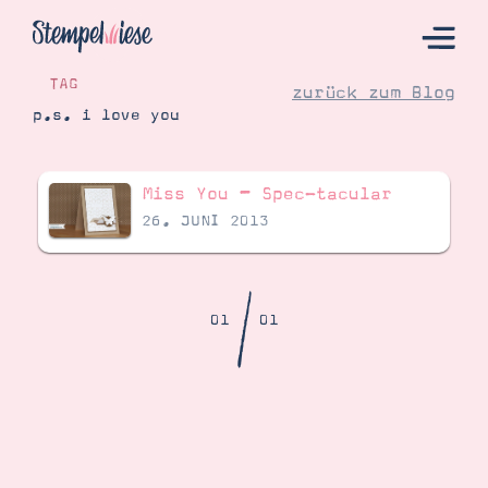
TAG
zurück zum Blog
p.s. i love you
Hier Starten
Miss You – Spec-tacular
Katalog
26. JUNI 2013
Bestellen
Kontakt
/
01
01
Angebote