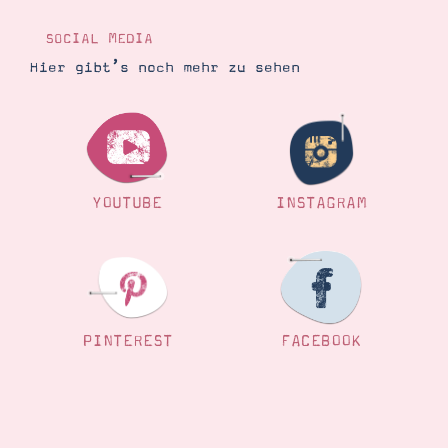
Demonstrator werden
Blog
SOCIAL MEDIA
Gutscheine
Produkte erklärt
Hier gibt’s noch mehr zu sehen
Über mich
Über Stampin’ Up!
YOUTUBE
INSTAGRAM
Tipps & Tricks
Ordnungstipps
PINTEREST
FACEBOOK