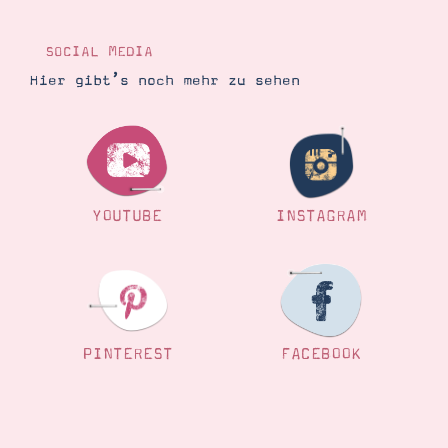
Demonstrator werden
Blog
Gutscheine
SOCIAL MEDIA
Produkte erklärt
Hier gibt’s noch mehr zu sehen
Über mich
Über Stampin’ Up!
YOUTUBE
INSTAGRAM
Tipps & Tricks
Ordnungstipps
PINTEREST
FACEBOOK