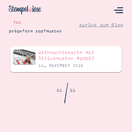
TAG
zurück zum Blog
prägeform zopfmuster
Hier Starten
Weihnachtskarte mit
Katalog
Strickmuster #gdp62
14. NOVEMBER 2016
Bestellen
Kontakt
/
01
01
Angebote