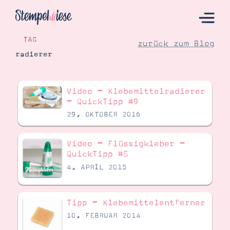
TAG
zurück zum Blog
radierer
Hier Starten
Video – Klebemittelradierer
Katalog
– QuickTipp #9
29. OKTOBER 2016
Bestellen
Kontakt
Video – Flüssigkleber –
QuickTipp #5
4. APRIL 2015
Tipp – Klebemittelentferner
10. FEBRUAR 2014
Angebote