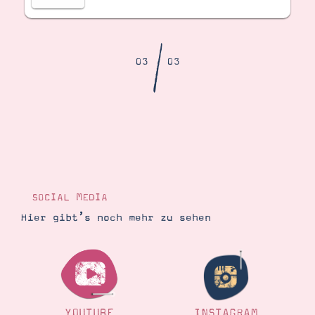
Demonstrator werden
Blog
Gutscheine
Produkte erklärt
/
Über mich
03
03
Über Stampin’ Up!
Tipps & Tricks
Ordnungstipps
SOCIAL MEDIA
Hier gibt’s noch mehr zu sehen
YOUTUBE
INSTAGRAM