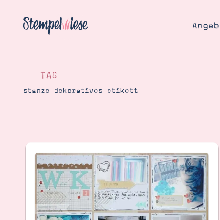
Angeb
TAG
stanze dekoratives etikett
Angebo
Hier
Demons
Starten
Blog
Katalog
Gutsch
Produ
Bestellen
Über 
Kontakt
Über 