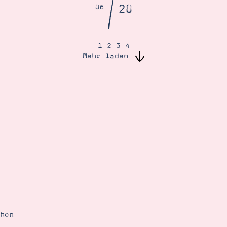
/
20
06
1
2
3
4
Mehr laden
ehen