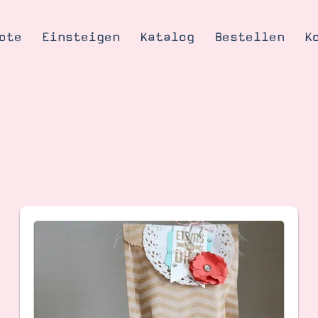
ote
Einsteigen
Katalog
Bestellen
K
Tipps & Tricks
te
Ordnungstipp
trator werden
eine
kte erklärt
mich
Stampin’ Up!