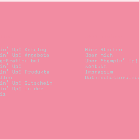
llen
Stempelwiese
in’ Up! Katalog
Hier Starten
in’ Up! Angebote
Über mich
a-Bration bei
Über Stampin’ Up!
in’ Up!
Kontakt
in’ Up! Produkte
Impressum
llen
Datenschutzerklär
in’ Up! Gutschein
in’ Up! in der
iz