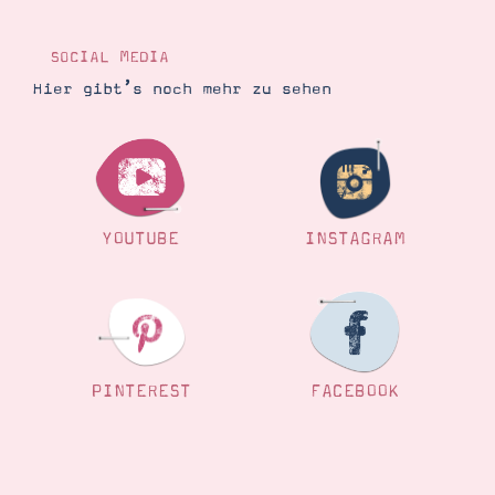
Demonstrator werden
Blog
Gutscheine
SOCIAL MEDIA
Produkte erklärt
Hier gibt’s noch mehr zu sehen
Über mich
Über Stampin’ Up!
YOUTUBE
INSTAGRAM
Tipps & Tricks
Ordnungstipps
PINTEREST
FACEBOOK