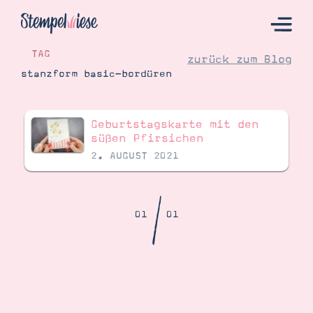
TAG
zurück zum Blog
stanzform basic-bordüren
Hier Starten
Geburtstagskarte mit den
Katalog
süßen Pfirsichen
2. AUGUST 2021
Bestellen
Kontakt
/
01
01
Angebote