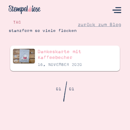
TAG
zurück zum Blog
stanzform so viele flocken
Hier Starten
Dankeskarte mit
Katalog
Kaffeebecher
16. NOVEMBER 2020
Bestellen
Kontakt
/
01
01
Angebote