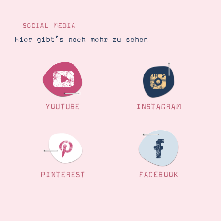
Demonstrator werden
Blog
Gutscheine
SOCIAL MEDIA
Produkte erklärt
Hier gibt’s noch mehr zu sehen
Über mich
Über Stampin’ Up!
YOUTUBE
INSTAGRAM
Tipps & Tricks
Ordnungstipps
PINTEREST
FACEBOOK