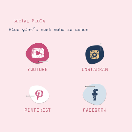
Demonstrator werden
Blog
Gutscheine
Produkte erklärt
SOCIAL MEDIA
Über mich
Hier gibt’s noch mehr zu sehen
Über Stampin’ Up!
YOUTUBE
INSTAGRAM
Tipps & Tricks
Ordnungstipps
PINTEREST
FACEBOOK