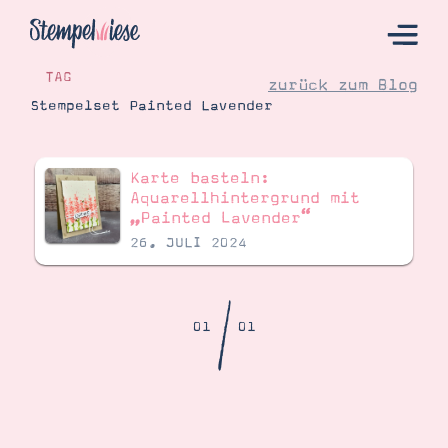
TAG
zurück zum Blog
Stempelset Painted Lavender
Hier Starten
Karte basteln:
Katalog
Aquarellhintergrund mit
„Painted Lavender“
Bestellen
26. JULI 2024
Kontakt
/
01
01
Angebote