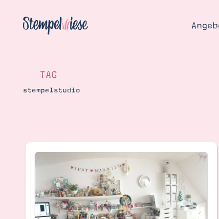
Angeb
TAG
stempelstudio
Angebo
Hier
Demons
Starten
Blog
Katalog
Gutsch
Produ
Bestellen
Über 
Kontakt
Über 