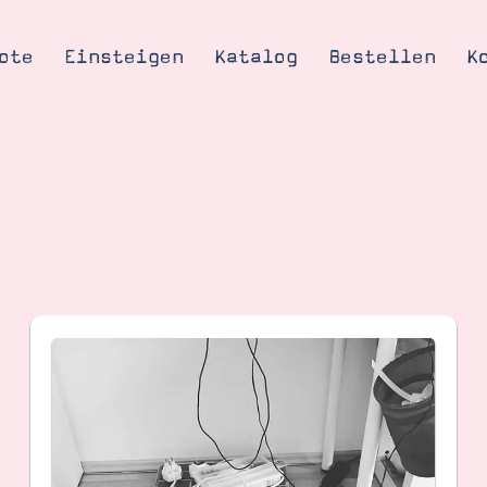
ote
Einsteigen
Katalog
Bestellen
K
Tipps & Tricks
te
Ordnungstipp
trator werden
eine
kte erklärt
mich
Stampin’ Up!