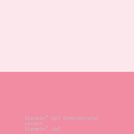
Demonstrator
Stampin’ Up! Demonstrator
werden
Stampin’ Up!