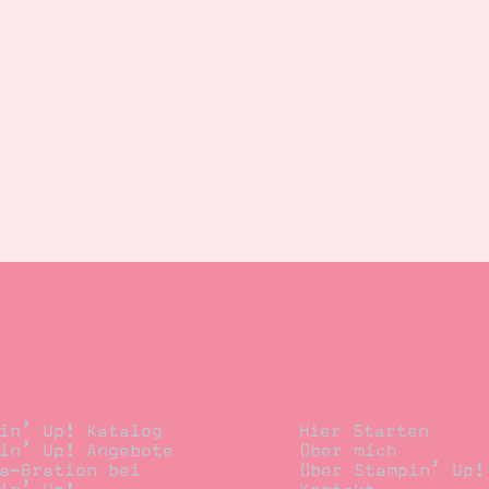
llen
Stempelwiese
in’ Up! Katalog
Hier Starten
in’ Up! Angebote
Über mich
a-Bration bei
Über Stampin’ Up!