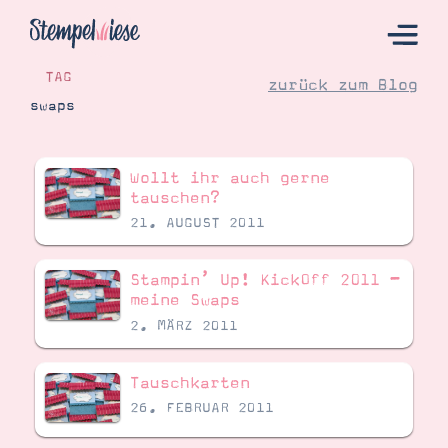
TAG
zurück zum Blog
swaps
Hier Starten
Wollt ihr auch gerne
Katalog
tauschen?
21. AUGUST 2011
Bestellen
Kontakt
Stampin’ Up! KickOff 2011 –
meine Swaps
2. MÄRZ 2011
Tauschkarten
26. FEBRUAR 2011
Angebote