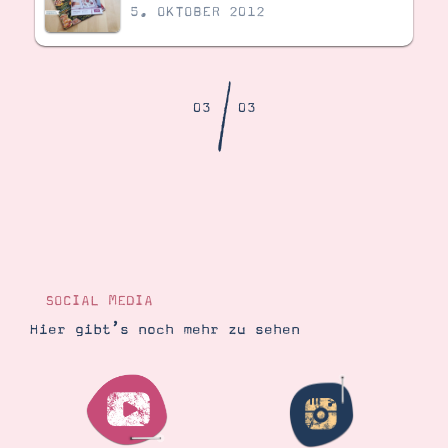
Demonstrator werden
5. OKTOBER 2012
Blog
Gutscheine
Produkte erklärt
Über mich
/
Über Stampin’ Up!
03
03
Tipps & Tricks
Ordnungstipps
SOCIAL MEDIA
Hier gibt’s noch mehr zu sehen