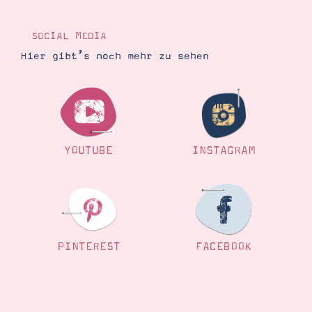
Demonstrator werden
Blog
Gutscheine
SOCIAL MEDIA
Produkte erklärt
Hier gibt’s noch mehr zu sehen
Über mich
Über Stampin’ Up!
YOUTUBE
INSTAGRAM
Tipps & Tricks
Ordnungstipps
PINTEREST
FACEBOOK