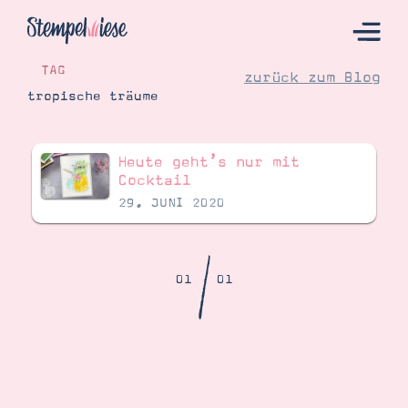
TAG
zurück zum Blog
tropische träume
Hier Starten
Heute geht’s nur mit
Katalog
Cocktail
29. JUNI 2020
Bestellen
Kontakt
/
01
01
Angebote