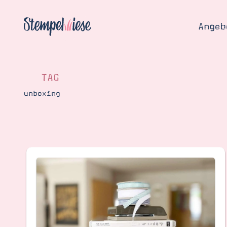
Angeb
TAG
unboxing
Angebo
Hier
Demons
Starten
Blog
Katalog
Gutsch
Produ
Bestellen
Über 
Kontakt
Über 