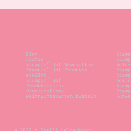
Blog
Beste
Blog
Stamp
Archiv
Stamp
Stampin’ Up! Newsletter
Sale-
Stampin’ Up! Produkte
Stamp
erklärt
Stamp
Stampin’ Up!
beste
Produktreihen
Stamp
Ordnungstipps
Stamp
Weihnachtskarten basteln
Schwe
© 2026 – Steffi Helmschrott