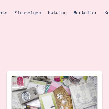
ote
Einsteigen
Katalog
Bestellen
K
Tipps & Tricks
te
Ordnungstipp
trator werden
eine
kte erklärt
mich
Stampin’ Up!