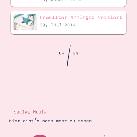
Demonstrator werden
Blog
Gutscheine
Gewellter Anhänger verziert
Produkte erklärt
29. JULI 2014
Über mich
Über Stampin’ Up!
/
04
04
Tipps & Tricks
Ordnungstipps
SOCIAL MEDIA
Hier gibt’s noch mehr zu sehen