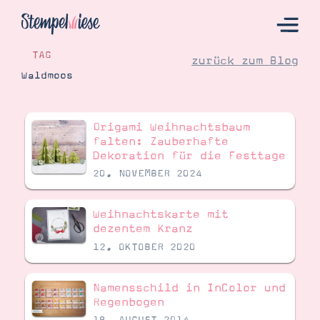
TAG
zurück zum Blog
Waldmoos
Hier Starten
Origami Weihnachtsbaum
Katalog
falten: Zauberhafte
Dekoration für die Festtage
Bestellen
20. NOVEMBER 2024
Kontakt
Weihnachtskarte mit
dezentem Kranz
12. OKTOBER 2020
Namensschild in InColor und
Regenbogen
Angebote
18. AUGUST 2014