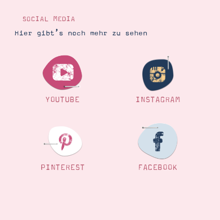
Demonstrator werden
Blog
SOCIAL MEDIA
Gutscheine
Produkte erklärt
Hier gibt’s noch mehr zu sehen
Über mich
Über Stampin’ Up!
YOUTUBE
INSTAGRAM
Tipps & Tricks
Ordnungstipps
PINTEREST
FACEBOOK