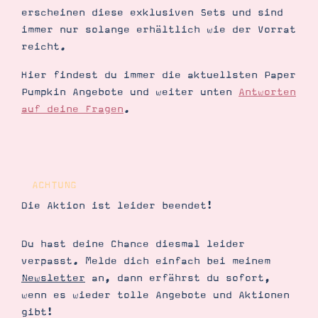
Demonstrator werden
erscheinen diese exklusiven Sets und sind
Blog
immer nur solange erhältlich wie der Vorrat
Gutscheine
Produkte erklärt
reicht.
Über mich
Über Stampin’ Up!
Hier findest du immer die aktuellsten Paper
Pumpkin Angebote und weiter unten
Antworten
auf deine Fragen
.
ACHTUNG
Tipps & Tricks
Ordnungstipps
Die Aktion ist leider beendet!
Du hast deine Chance diesmal leider
verpasst. Melde dich einfach bei meinem
Newsletter
an, dann erfährst du sofort,
wenn es wieder tolle Angebote und Aktionen
gibt!