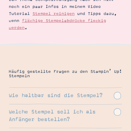
noch ein paar Infos in meinem Video
Tutorial
Stempel reinigen
und Tipps dazu,
wenn
flächige Stempelabdrücke fleckig
werden
.
Häufig gestellte Fragen zu den Stampin’ Up!
Stempeln
Die ablösbaren Stempel aus Gummi sind
Wie haltbar sind die Stempel?
meiner Erfahrung nach so gut wie ewig
haltbar. Trotzdem sollten auch Gummistempel
Welche Stempel soll ich als
regelmäßig mit dem Stampin’ Up! Reiniger
Das ist ganz allgemein schwer zu
Anfänger bestellen?
bearbeitet werden, damit der Stempel
beantworten. Ein guter Einsteig ist meiner
geschmeidig bleibt und nicht porös wird.