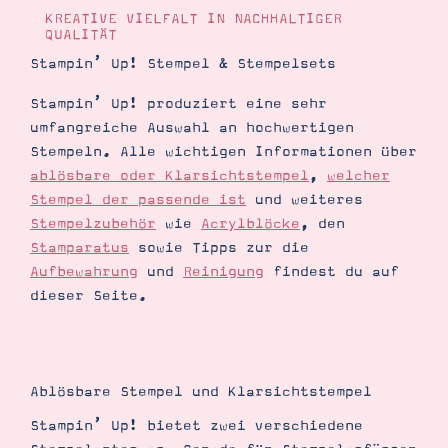
Demonstrator werden
KREATIVE VIELFALT IN NACHHALTIGER
Blog
QUALITÄT
Gutscheine
Stampin’ Up! Stempel & Stempelsets
Produkte erklärt
Über mich
Über Stampin’ Up!
Stampin’ Up! produziert eine sehr
umfangreiche Auswahl an hochwertigen
Stempeln. Alle wichtigen Informationen über
ablösbare oder Klarsichtstempel
,
welcher
Stempel der passende ist
und weiteres
Stempelzubehör
wie
Acrylblöcke
, den
Stamparatus
sowie Tipps zur die
Tipps & Tricks
Aufbewahrung
und
Reinigung
findest du auf
Ordnungstipps
dieser Seite.
Ablösbare Stempel und Klarsichtstempel
Stampin’ Up! bietet zwei verschiedene