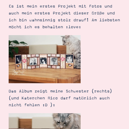
Demonstrator werden
Es ist mein erstes Projekt mit Fotos und
Blog
auch mein erstes Projekt dieser Größe und
Gutscheine
Produkte erklärt
ich bin wahnsinnig stolz drauf! Am liebsten
Über mich
möcht ich es behalten :love:
Über Stampin’ Up!
Tipps & Tricks
Ordnungstipps
Das Album zeigt meine Schwester (rechts)
(und Katerchen Rico darf natürlich auch
nicht fehlen :D ):