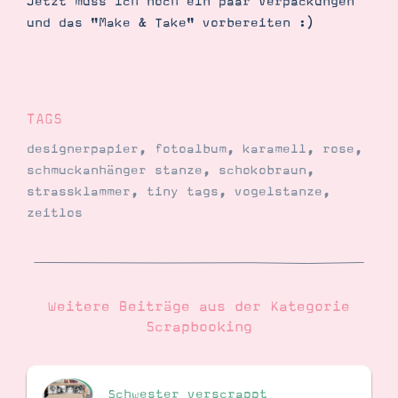
Jetzt muss ich noch ein paar Verpackungen
und das "Make & Take" vorbereiten :)
TAGS
designerpapier
,
fotoalbum
,
karamell
,
rose
,
schmuckanhänger stanze
,
schokobraun
,
strassklammer
,
tiny tags
,
vogelstanze
,
zeitlos
Weitere Beiträge aus der Kategorie
Scrapbooking
Schwester verscrappt