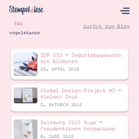
TAG
zurück zum Blog
vogelstanze
Hier Starten
GDP 033 – Geburtstagskarte
Katalog
mit Blümchen
25. APRIL 2016
Bestellen
Kontakt
Global Design Project #5 –
Kleiner Gruß
5. OKTOBER 2015
Salzburg 2015 Swap –
Freudentränen Verpackung
8. JUNI 2015
Angebote