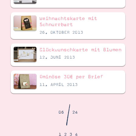
Demonstrator werden
Blog
Gutscheine
Weihnachtskarte mit
Produkte erklärt
Schnurrbart
Über mich
Über Stampin’ Up!
26. OKTOBER 2013
Glückwunschkarte mit Blumen
12. JUNI 2013
Ominöse 30€ per Brief
Tipps & Tricks
Ordnungstipps
11. APRIL 2013
/
06
24
1
2
3
4