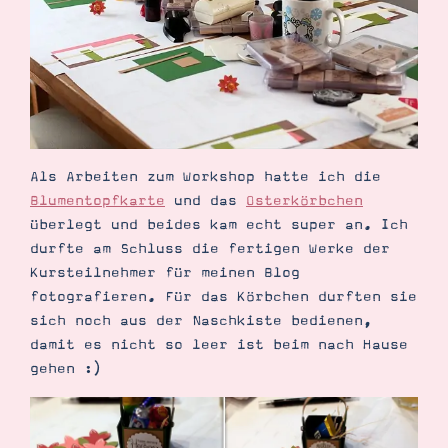
Demonstrator werden
Blog
Gutscheine
Produkte erklärt
Über mich
Über Stampin’ Up!
Als Arbeiten zum Workshop hatte ich die
Blumentopfkarte
und das
Osterkörbchen
überlegt und beides kam echt super an. Ich
durfte am Schluss die fertigen Werke der
Tipps & Tricks
Kursteilnehmer für meinen Blog
Ordnungstipps
fotografieren. Für das Körbchen durften sie
sich noch aus der Naschkiste bedienen,
damit es nicht so leer ist beim nach Hause
gehen :)