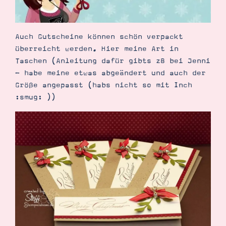
Demonstrator werden
Blog
Gutscheine
Produkte erklärt
Auch Gutscheine können schön verpackt
Über mich
überreicht werden. Hier meine Art in
Über Stampin’ Up!
Taschen (Anleitung dafür gibts zB bei Jenni
- habe meine etwas abgeändert und auch der
Größe angepasst (habs nicht so mit Inch
:smug: ))
Tipps & Tricks
Ordnungstipps