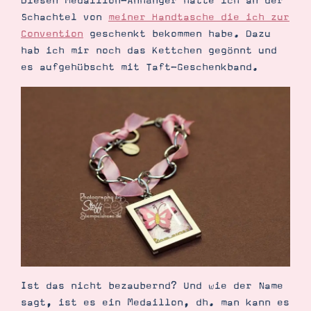
Diesen Medaillon-Anhänger hatte ich an der
Demonstrator werden
Schachtel von
meiner Handtasche die ich zur
Blog
Gutscheine
Convention
geschenkt bekommen habe. Dazu
Produkte erklärt
hab ich mir noch das Kettchen gegönnt und
Über mich
es aufgehübscht mit Taft-Geschenkband.
Über Stampin’ Up!
Tipps & Tricks
Ordnungstipps
Ist das nicht bezaubernd? Und wie der Name
sagt, ist es ein Medaillon, dh. man kann es