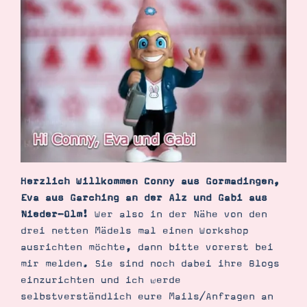
Demonstrator werden
Blog
Gutscheine
Produkte erklärt
Über mich
Über Stampin’ Up!
Herzlich Willkommen Conny aus Gormadingen,
Tipps & Tricks
Ordnungstipps
Eva aus Garching an der Alz und Gabi aus
Nieder-Olm!
Wer also in der Nähe von den
drei netten Mädels mal einen Workshop
ausrichten möchte, dann bitte vorerst bei
mir melden. Sie sind noch dabei ihre Blogs
einzurichten und ich werde
selbstverständlich eure Mails/Anfragen an