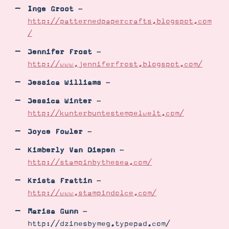
Inge Groot
-
http://patternedpapercrafts.blogspot.com
/
Jennifer Frost
-
http://www.jenniferfrost.blogspot.com/
Jessica Williams
-
Jessica Winter
-
http://kunterbuntestempelwelt.com/
Joyce Fowler
-
Kimberly Van Diepen
-
http://stampinbythesea.com/
Krista Frattin
-
http://www.stampindolce.com/
Marisa Gunn
-
http://dzinesbymeg.typepad.com/