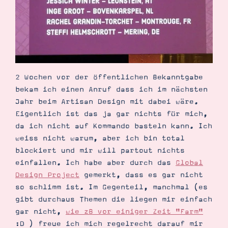
Demonstrator werden
Blog
Gutscheine
Produkte erklärt
Über mich
Über Stampin’ Up!
2 Wochen vor der öffentlichen Bekanntgabe
bekam ich einen Anruf dass ich im nächsten
Jahr beim Artisan Design mit dabei wäre.
Eigentlich ist das ja gar nichts für mich,
da ich nicht auf Kommando basteln kann. Ich
Tipps & Tricks
weiss nicht warum, aber ich bin total
Ordnungstipps
blockiert und mir will partout nichts
einfallen. Ich habe aber durch das
Global
Design Project
gemerkt, dass es gar nicht
so schlimm ist. Im Gegenteil, manchmal (es
gibt durchaus Themen die liegen mir einfach
gar nicht,
wie zB vor einiger Zeit "Farm"
:D ) freue ich mich regelrecht darauf mir