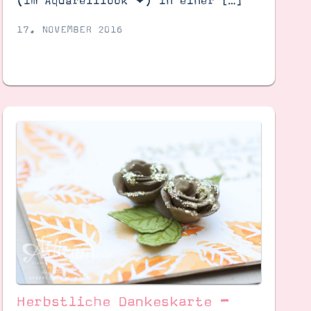
(im Aquarelllook ❤︎) in einer […]
17. NOVEMBER 2016
Herbstliche Dankeskarte –