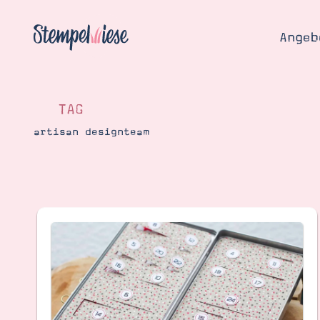
Angeb
TAG
artisan designteam
Angebo
Hier
Demons
Starten
Blog
Katalog
Gutsch
Produ
Bestellen
Über 
Kontakt
Über 