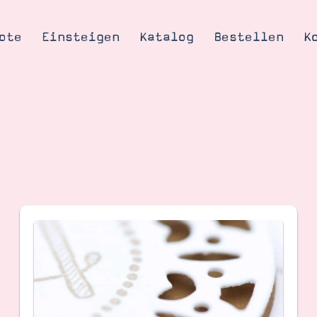
ote
Einsteigen
Katalog
Bestellen
K
Tipps & Tricks
te
Ordnungstipp
trator werden
eine
kte erklärt
mich
Stampin’ Up!