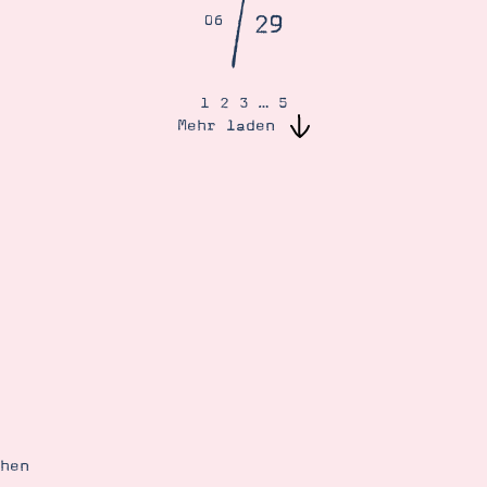
/
29
06
1
2
3
…
5
Mehr laden
ehen