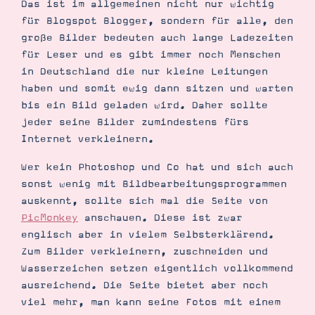
Das ist im allgemeinen nicht nur wichtig
Demonstrator werden
für Blogspot Blogger, sondern für alle, den
Blog
Gutscheine
große Bilder bedeuten auch lange Ladezeiten
Produkte erklärt
für Leser und es gibt immer noch Menschen
Über mich
Über Stampin’ Up!
in Deutschland die nur kleine Leitungen
haben und somit ewig dann sitzen und warten
bis ein Bild geladen wird. Daher sollte
jeder seine Bilder zumindestens fürs
Internet verkleinern.
Wer kein Photoshop und Co hat und sich auch
sonst wenig mit Bildbearbeitungsprogrammen
Tipps & Tricks
Ordnungstipps
auskennt, sollte sich mal die Seite von
PicMonkey
anschauen. Diese ist zwar
englisch aber in vielem Selbsterklärend.
Zum Bilder verkleinern, zuschneiden und
Wasserzeichen setzen eigentlich vollkommend
ausreichend. Die Seite bietet aber noch
viel mehr, man kann seine Fotos mit einem