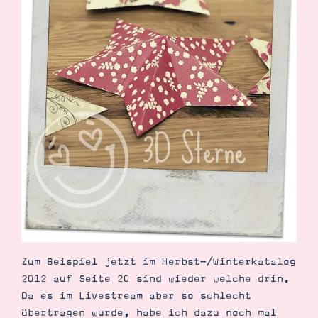
Demonstrator werden
Blog
Gutscheine
Produkte erklärt
Über mich
Über Stampin’ Up!
Tipps & Tricks
Ordnungstipps
Zum Beispiel jetzt im Herbst-/Winterkatalog
2012 auf Seite 20 sind wieder welche drin.
Da es im Livestream aber so schlecht
übertragen wurde, habe ich dazu noch mal