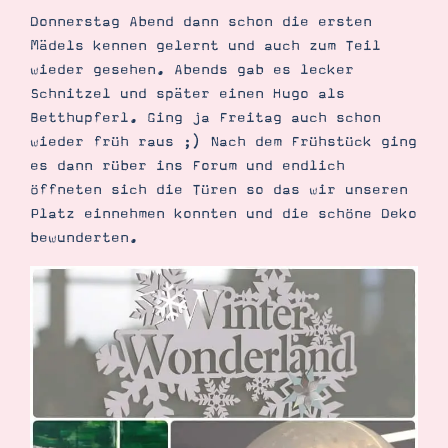
Demonstrator werden
Donnerstag Abend dann schon die ersten
Blog
Mädels kennen gelernt und auch zum Teil
Gutscheine
Produkte erklärt
wieder gesehen. Abends gab es lecker
Über mich
Schnitzel und später einen Hugo als
Über Stampin’ Up!
Betthupferl. Ging ja Freitag auch schon
wieder früh raus ;) Nach dem Frühstück ging
es dann rüber ins Forum und endlich
öffneten sich die Türen so das wir unseren
Platz einnehmen konnten und die schöne Deko
bewunderten.
Tipps & Tricks
Ordnungstipps