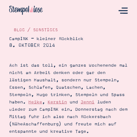
BLOG
/
SONSTIGES
CampINK – kleiner Rückblick
8. OKTOBER 2014
Hier Starten
Katalog
Ach ist das toll, ein ganzes Wochenende mal
Bestellen
nicht an Arbeit denken oder gar den
Kontakt
lästigen Haushalt, sondern nur Stempeln,
Essen, Schlafen, Quatschen, Lachen,
Stempeln, Hugo trinken, Stempeln und Spass
haben.
Heike
,
Kerstin
und
Jenni
luden
wieder zum CampINK ein. Donnerstag nach dem
Mittag fuhr ich also nach Rückersbach
(NäheAschaffenburg) und freute mich auf
entspannte und kreative Tage.
Angebote